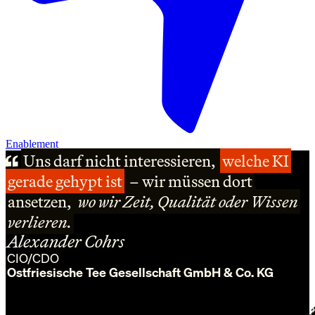
Enablement
Uns darf nicht interessieren,
Uns darf nicht interessieren,
Uns darf nicht interessieren,
welche KI
welche KI
welche KI
gerade gehypt ist
gerade gehypt ist
gerade gehypt ist
– wir müssen dort
– wir müssen dort
– wir müssen dort
ansetzen,
ansetzen,
ansetzen,
wo wir Zeit, Qualität oder Wissen
wo wir Zeit, Qualität oder Wissen
wo wir Zeit, Qualität oder Wissen
verlieren.
verlieren.
verlieren.
Alexander Cohrs
CIO/CDO
Ostfriesische Tee Gesellschaft GmbH & Co. KG